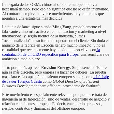
La llegada de los OEMs chinos al offshore europeo todavía
necesitará tiempo. Pero eso no significa que no lo estén intentando.
Al contrario: empiezan a verse movimientos muy concretos que
apuntan a una estrategia más decidida.
La punta de lanza sigue siendo
Ming Yang
, probablemente el
fabricante chino más activo en comunicación y marketing a nivel
internacional y, según fuentes de la industria, el más
“occidentalizado” en su forma de operar con el cliente. Sin duda el
anuncio de la fábrica en Escocia generó mucho impacto, y no es
casualidad que recientemente haya dado un paso clave con
la
contratación de un CEO específico para Europa
, una señal clara de
ambición a medio plazo.
Justo por detrás aparece
Envision Energy
. Su presencia offshore
aún es más discreta, pero empieza a hacer los deberes. La prueba
más clara es la captación de talento europeo senior, como
el fichaje
de Javier Torrijos Cuesta
como
Global Director of Sales and
Business Development
para offshore, procedente de Statkraft.
Este movimiento es especialmente relevante porque no se trata de
ingeniería ni de fabricación, sino de ventas, desarrollo de negocio y
relación con clientes europeos. Es decir, entender los procesos,
riesgos, contratos y dinámicas del offshore europeo.