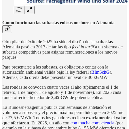
Cómo funcionan las subastas eólicas onshore en Alemania
Otro pilar del éxito de 2025 ha sido el diseño de las
subastas
.
Alemania pasó en 2017 de tarifas tipo
feed in tariff
a un sistema de
subastas competitivas para asignar remuneraciones a los nuevos
parques.
Para presentarse a las subastas, es obligatorio contar con la
autorización ambiental válida bajo la ley federal (
BImSchG
).
Además, cada oferta debe presentar un aval de 30 k€/MW.
Las rondas se convocan cuatro veces al año (típicamente el 1 de
febrero, 1 de mayo, 1 de agosto y 1 de noviembre). En 2025 cada
ronda ofreció alrededor de
3,45 GW
de potencia eólica.
La Bundesnetzagentur publica con semanas de antelación el
volumen a subastar y el precio máximo permitido, que en 2025 fue
de 73,5 €/MWh. Todos los ganadores reciben
exactamente el valor
que ofertaron
. En 2025, un año con
con mucha competencia
(por
ejemplo en la subasta de noviembre hubo 8.155 MW ofertados para