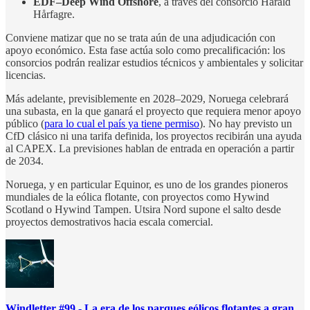
EDF–Deep Wind Offshore
, a través del consorcio Harald
Hårfagre.
Conviene matizar que no se trata aún de una adjudicación con
apoyo económico. Esta fase actúa solo como precalificación: los
consorcios podrán realizar estudios técnicos y ambientales y solicitar
licencias.
Más adelante, previsiblemente en 2028–2029, Noruega celebrará
una subasta, en la que ganará el proyecto que requiera menor apoyo
público (
para lo cual el país ya tiene permiso
). No hay previsto un
CfD clásico ni una tarifa definida, los proyectos recibirán una ayuda
al CAPEX. La previsiones hablan de entrada en operación a partir
de 2034.
Noruega, y en particular Equinor, es uno de los grandes pioneros
mundiales de la eólica flotante, con proyectos como Hywind
Scotland o Hywind Tampen. Utsira Nord supone el salto desde
proyectos demostrativos hacia escala comercial.
Windletter #99 - La era de los parques eólicos flotantes a gran