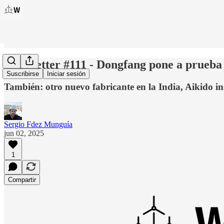
Windletter #111 - Dongfang pone a prueba 
Suscribirse
Iniciar sesión
También: otro nuevo fabricante en la India, Aikido i
Sergio Fdez Munguía
jun 02, 2025
1
Compartir