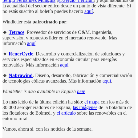
Sergio Fernández Munguía
(
@Sergio_FerMun
) y aquí hablamos de
la actualidad del sector eólico desde un punto de vista diferente. Si
no estás suscrito al boletín puedes hacerlo
aquí
.
Windletter está
patrocinado por
:
🔹
Tetrace
. Proveedor de servicios de O&M, ingeniería,
supervisión y repuestos líder en el mercado renovable. Más
información
aquí
.
🔹
RenerCycle
. Desarrollo y comercialización de soluciones y
servicios especializados en economía circular para energías
renovables. Más información
aquí
.
🔹
Nabrawind
. Diseño, desarrollo, fabricación y comercialización
de tecnologías eólicas avanzadas. Más información
aquí
.
Windletter is also available in English
here
Lo más leído de la última edición ha sido:
el mapa
con los más de
30.000 aerogeneradores de España,
las imágenes
de la botadura de
los flotadores de Eolmed, y
el artículo
sobre las renovables en el
entorno rural.
Vamos, ahora sí, con las noticias de la semana.