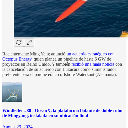
Recientemente Ming Yang anunció
un acuerdo estratégico con
Octopus Energy
, quien planea un pipeline de hasta 6 GW de
proyectos en Reino Unido. Y también
recibió una mala noticia
con
la cancelación de su acuerdo con Luxacara como suministrador
preferente para el parque eólico offshore Waterkant (Alemania).
Windletter #88 - OceanX, la plataforma flotante de doble rotor
de Mingyang, instalada en su ubicación final
August 29, 2024