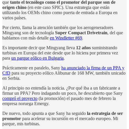
que
tanto el tecnólogo como el promotor del parque son de
origen chino
(en este caso SPIC). Una estrategia que están
utilizando los OEMs chino como puerta de entrada a Europa en
varios países.
Por cierto, llama la atención también que los aerogeneradores
Mingyang son de tecnología
Super Compact Drivetrain
, del que
hablamos con más detalle
en Windletter #69
.
Es importante decir que Mingyang lleva
12 años
suministrando
turbinas en Europa del este desde que lo hiciera por primera vez
para
un parque eólico en Bulgaria
.
Prácticamente en paralelo, Sany
ha anunciado la firma de un PPA y
CfD
para su proyecto eólico Alibunar de 168 MW, también unicado
en Serbia.
Al principio no entendía la noticia. ¿Por qué iba a un fabricante a
firmar un PPA? Pero indagando un poco, he descubierto que Sany
compró el proyecto
(la promoción) el pasado mes de febrero la
empresa noruega Emergy.
De nuevo, todo apunta a que Sany ha seguido
la estrategia de ser
promotor
para acelerar su incursión en el mercado europeo. Mi
parque, mis turbinas.