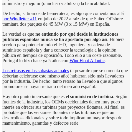
suministro y mejorar (o incluso viabilizar) la bancabilidad.
De hecho, si tiramos de hemeroteca, es algo que comentamos allá
por Windletter #11
en julio de 2022 a raíz de que Saitec Offshore
tramitara dos parques de 45 MW (3 x 15 MW) en España.
La verdad es que
no entiendo por qué desde la instituciones
públicas españolas nunca se ha apostado por algo así
. Hubiera
servido para potenciar todo el I+D, ingeniería y cadena de
suministro española y dar a conocer la tecnología a la opinión
pública en tiempos de oposición. Todo ello a un coste razonable.
Portugal lo hizo hace ya 5 años con
WindFloat Atlantic
.
Los retrasos en las subastas actuales
(a pesar de que se comenta que
deberían celebrarse este mismo año) hubieran sido más llevaderos
por la industria. De hecho, tanto retraso ha llevado a que algunos
promotores se hayan retirado del mercado español.
Hay otro punto interesante que es
el suministro de turbina
. Según
fuentes de la industria, los OEMs occidentales tienen muy poco
interés en ofrecer sus turbinas para proyectos flotantes. Al final, es
probable que las versiones flotantes de las turbinas requieran
desarrollos adicionales y sobre todo implican un mayor riesgo de
mantenimiento, garantías y defectos serie.