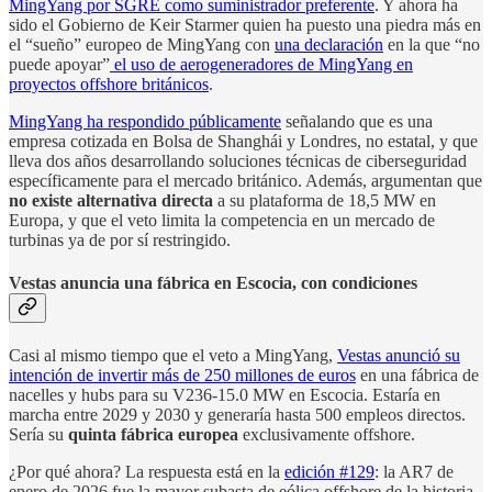
MingYang por SGRE como suministrador preferente
. Y ahora ha
sido el Gobierno de Keir Starmer quien ha puesto una piedra más en
el “sueño” europeo de MingYang con
una declaración
en la que “no
puede apoyar”
el uso de aerogeneradores de MingYang en
proyectos offshore británicos
.
MingYang ha respondido públicamente
señalando que es una
empresa cotizada en Bolsa de Shanghái y Londres, no estatal, y que
lleva dos años desarrollando soluciones técnicas de ciberseguridad
específicamente para el mercado británico. Además, argumentan que
no existe alternativa directa
a su plataforma de 18,5 MW en
Europa, y que el veto limita la competencia en un mercado de
turbinas ya de por sí restringido.
Vestas anuncia una fábrica en Escocia, con condiciones
Casi al mismo tiempo que el veto a MingYang,
Vestas anunció su
intención de invertir más de 250 millones de euros
en una fábrica de
nacelles y hubs para su V236-15.0 MW en Escocia. Estaría en
marcha entre 2029 y 2030 y generaría hasta 500 empleos directos.
Sería su
quinta fábrica europea
exclusivamente offshore.
¿Por qué ahora? La respuesta está en la
edición #129
: la AR7 de
enero de 2026 fue la mayor subasta de eólica offshore de la historia