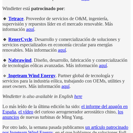
Windletter está
patrocinado por
:
🔹
Tetrace
. Proveedor de servicios de O&M, ingeniería,
supervisión y repuestos líder en el mercado renovable. Más
información
aquí
.
🔹
RenerCycle
. Desarrollo y comercialización de soluciones y
servicios especializados en economía circular para energías
renovables. Más información
aquí
.
🔹
Nabrawind
. Diseño, desarrollo, fabricación y comercialización
de tecnologías eólicas avanzadas. Más información
aquí
.
🔹
Ingeteam Wind Energy
. Partner global de tecnología y
servicios para la industria eólica, trabajando con OEMs, utilities y
asset owners. Más información
aquí
.
Windletter is also available in English
here
Lo más leído de la última edición ha sido:
el informe del apagón en
España
,
el vídeo
del curioso aerogenerador aerostático chino,
los
anuncios
de nuevas turbinas de Ming Yang.
Por otro lado, la semana pasada publicamos
un artículo patrocinado
por Ingeteam Wind Energy
, en el que hablamos de soluciones Full