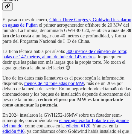
El pasado mes de enero,
China Three Gorges y Goldwind instalaron
en aguas de Fujian
el primer aerogenerador offshore de 20 MW del
mundo. La turbina, denominada GWH300-20, se ubica a
más de 30
km de la costa
a un lugar con 40 metros de profundidad, y forma
parte del Programa Nacional de I+D de China.
La ficha técnica habla por sí sola:
300 metros de diámetro de rotor,
palas de 147 metros, altura de buje de 145 metros
, lo que quiere
decir que las palas son más largas que la propia torre. No tocan el
agua gracias a la altura del jacket 😅
Uno de los datos más llamativos es el peso: según la información
disponible,
menos de 40 toneladas por MW
, más de un 20% por
debajo de la media del sector. En un negocio donde el tamaño de las
cimentaciones y los buques de instalación depende directamente del
peso de la turbina,
reducir el peso por MW es tan importante
como aumentar la potencia
.
En 2024 instalaron la GWH252-16MW sobre un flotador semi-
sumergible, convirtiéndola en
el aerogenerador flotante más grande
del mundo
, como contamos en la
edición #120
. Y antes, en la
edición #46
, ya contábamos cómo Goldwind había instalado el que