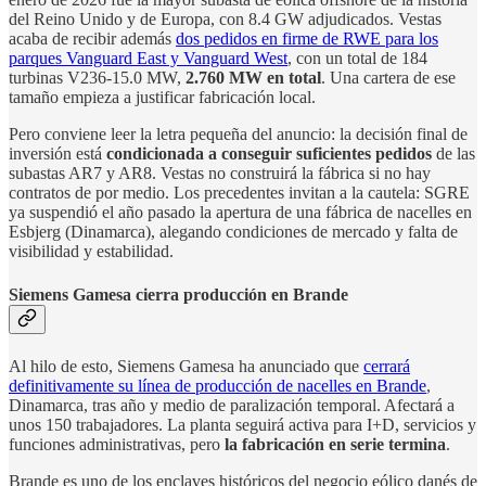
del Reino Unido y de Europa, con 8.4 GW adjudicados. Vestas
acaba de recibir además
dos pedidos en firme de RWE para los
parques Vanguard East y Vanguard West
, con un total de 184
turbinas V236-15.0 MW,
2.760 MW en total
. Una cartera de ese
tamaño empieza a justificar fabricación local.
Pero conviene leer la letra pequeña del anuncio: la decisión final de
inversión está
condicionada a conseguir suficientes pedidos
de las
subastas AR7 y AR8. Vestas no construirá la fábrica si no hay
contratos de por medio. Los precedentes invitan a la cautela: SGRE
ya suspendió el año pasado la apertura de una fábrica de nacelles en
Esbjerg (Dinamarca), alegando condiciones de mercado y falta de
visibilidad y estabilidad.
Siemens Gamesa cierra producción en Brande
Al hilo de esto, Siemens Gamesa ha anunciado que
cerrará
definitivamente su línea de producción de nacelles en Brande
,
Dinamarca, tras año y medio de paralización temporal. Afectará a
unos 150 trabajadores. La planta seguirá activa para I+D, servicios y
funciones administrativas, pero
la fabricación en serie termina
.
Brande es uno de los enclaves históricos del negocio eólico danés de