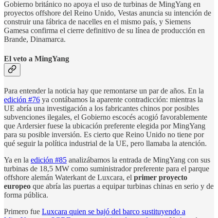
Gobierno británico no apoya el uso de turbinas de MingYang en
proyectos offshore del Reino Unido, Vestas anuncia su intención de
construir una fábrica de nacelles en el mismo país, y Siemens
Gamesa confirma el cierre definitivo de su línea de producción en
Brande, Dinamarca.
El veto a MingYang
Para entender la noticia hay que remontarse un par de años. En la
edición #76
ya contábamos la aparente contradicción: mientras la
UE abría una investigación a los fabricantes chinos por posibles
subvenciones ilegales, el Gobierno escocés acogió favorablemente
que Ardersier fuese la ubicación preferente elegida por MingYang
para su posible inversión. Es cierto que Reino Unido no tiene por
qué seguir la política industrial de la UE, pero llamaba la atención.
Ya en la
edición #85
analizábamos la entrada de MingYang con sus
turbinas de 18,5 MW como suministrador preferente para el parque
offshore alemán Waterkant de Luxcara, el
primer proyecto
europeo
que abría las puertas a equipar turbinas chinas en serio y de
forma pública.
Primero fue
Luxcara quien se bajó del barco sustituyendo a