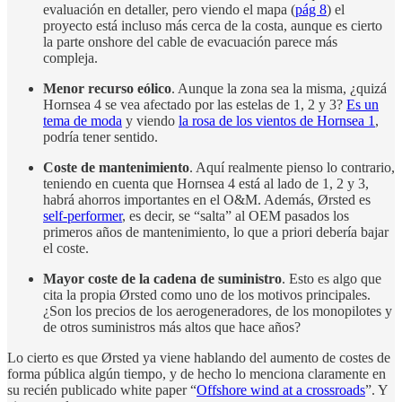
evaluación en detaller, pero viendo el mapa (
pág 8
) el
proyecto está incluso más cerca de la costa, aunque es cierto
la parte onshore del cable de evacuación parece más
compleja.
Menor recurso eólico
. Aunque la zona sea la misma, ¿quizá
Hornsea 4 se vea afectado por las estelas de 1, 2 y 3?
Es un
tema de moda
y viendo
la rosa de los vientos de Hornsea 1
,
podría tener sentido.
Coste de mantenimiento
. Aquí realmente pienso lo contrario,
teniendo en cuenta que Hornsea 4 está al lado de 1, 2 y 3,
habrá ahorros importantes en el O&M. Además, Ørsted es
self-performer
, es decir, se “salta” al OEM pasados los
primeros años de mantenimiento, lo que a priori debería bajar
el coste.
Mayor coste de la cadena de suministro
. Esto es algo que
cita la propia Ørsted como uno de los motivos principales.
¿Son los precios de los aerogeneradores, de los monopilotes y
de otros suministros más altos que hace años?
Lo cierto es que Ørsted ya viene hablando del aumento de costes de
forma pública algún tiempo, y de hecho lo menciona claramente en
su recién publicado white paper “
Offshore wind at a crossroads
”. Y