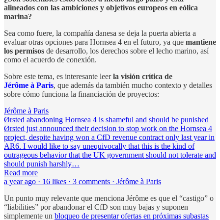
alineados con las ambiciones y objetivos europeos en eólica
marina?
Sea como fuere, la compañía danesa se deja la puerta abierta a
evaluar otras opciones para Hornsea 4 en el futuro, ya que
mantiene
los permisos
de desarrollo, los derechos sobre el lecho marino, así
como el acuerdo de conexión.
Sobre este tema, es interesante leer
la visión crítica de
Jérôme à Paris
, que además da también mucho contexto y detalles
sobre cómo funciona la financiación de proyectos:
Jérôme à Paris
Ørsted abandoning Hornsea 4 is shameful and should be punished
Ørsted just announced their decision to stop work on the Hornsea 4
project, despite having won a CfD revenue contract only last year in
AR6. I would like to say unequivocally that this is the kind of
outrageous behavior that the UK government should not tolerate and
should punish harshly…
Read more
a year ago · 16 likes · 3 comments · Jérôme à Paris
Un punto muy relevante que menciona Jérôme es que el “castigo” o
“liabilities” por abandonar el CfD son muy bajas y suponen
simplemente un
bloqueo de presentar ofertas en próximas subastas