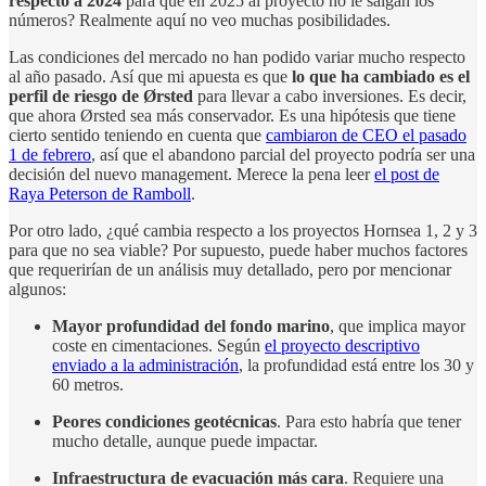
respecto a 2024
para que en 2025 al proyecto no le salgan los
números? Realmente aquí no veo muchas posibilidades.
Las condiciones del mercado no han podido variar mucho respecto
al año pasado. Así que mi apuesta es que
lo que ha cambiado es el
perfil de riesgo de Ørsted
para llevar a cabo inversiones. Es decir,
que ahora Ørsted sea más conservador. Es una hipótesis que tiene
cierto sentido teniendo en cuenta que
cambiaron de CEO el pasado
1 de febrero
, así que el abandono parcial del proyecto podría ser una
decisión del nuevo management. Merece la pena leer
el post de
Raya Peterson de Ramboll
.
Por otro lado, ¿qué cambia respecto a los proyectos Hornsea 1, 2 y 3
para que no sea viable? Por supuesto, puede haber muchos factores
que requerirían de un análisis muy detallado, pero por mencionar
algunos:
Mayor profundidad del fondo marino
, que implica mayor
coste en cimentaciones. Según
el proyecto descriptivo
enviado a la administración
, la profundidad está entre los 30 y
60 metros.
Peores condiciones geotécnicas
. Para esto habría que tener
mucho detalle, aunque puede impactar.
Infraestructura de evacuación más cara
. Requiere una