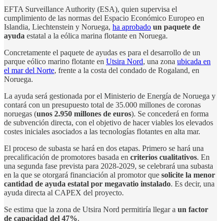
EFTA Surveillance Authority (ESA), quien supervisa el
cumplimiento de las normas del Espacio Económico Europeo en
Islandia, Liechtenstein y Noruega,
ha aprobado
un paquete de
ayuda
estatal a la eólica marina flotante en Noruega.
Concretamente el paquete de ayudas es para el desarrollo de un
parque eólico marino flotante en
Utsira Nord
, una zona
ubicada en
el mar del Norte
, frente a la costa del condado de Rogaland, en
Noruega.
La ayuda será gestionada por el Ministerio de Energía de Noruega y
contará con un presupuesto total de 35.000 millones de coronas
noruegas (
unos 2.950 millones de euros
). Se concederá en forma
de subvención directa, con el objetivo de hacer viables los elevados
costes iniciales asociados a las tecnologías flotantes en alta mar.
El proceso de subasta se hará en dos etapas. Primero se hará una
precalificación de promotores basada en
criterios cualitativos
. En
una segunda fase prevista para 2028-2029, se celebrará una subasta
en la que se otorgará financiación al promotor que
solicite la menor
cantidad de ayuda estatal por megavatio instalado
. Es decir, una
ayuda directa al CAPEX del proyecto.
Se estima que la zona de Utsira Nord permitiría llegar a
un factor
de capacidad del 47%
.