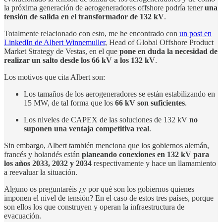
la próxima generación de aerogeneradores offshore podría tener
una
tensión de salida en el transformador de 132 kV
.
Totalmente relacionado con esto, me he encontrado con
un post en
LinkedIn de Albert Winnemuller
, Head of Global Offshore Product
Market Strategy de Vestas, en el que
pone en duda la necesidad de
realizar un salto desde los 66 kV a los 132 kV
.
Los motivos que cita Albert son:
Los tamaños de los aerogeneradores se están estabilizando en
15 MW, de tal forma que los
66 kV son suficientes
.
Los niveles de CAPEX de las soluciones de 132 kV
no
suponen una ventaja competitiva real
.
Sin embargo, Albert también menciona que los gobiernos alemán,
francés y holandés están
planeando conexiones en 132 kV para
los años 2033, 2032 y 2034
respectivamente y hace un llamamiento
a reevaluar la situación.
Alguno os preguntaréis ¿y por qué son los gobiernos quienes
imponen el nivel de tensión? En el caso de estos tres países, porque
son ellos los que construyen y operan la infraestructura de
evacuación.