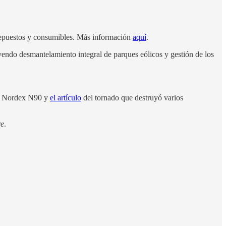
e repuestos y consumibles. Más información
aquí
.
uyendo desmantelamiento integral de parques eólicos y gestión de los
na Nordex N90 y
el artículo
del tornado que destruyó varios
re
.