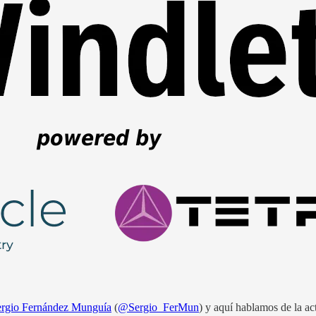
ergio Fernández Munguía
(
@Sergio_FerMun
) y aquí hablamos de la act