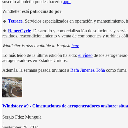
suscrito al boletín puedes hacerlo
aquí
.
Windletter está
patrocinado por
:
🔹
Tetrace
. Servicios especializados en operación y mantenimiento, i
🔹
RenerCycle
. Desarrollo y comercialización de soluciones y servi
residuos, reacondicionamiento y venta de componentes y turbinas eólic
Windletter is also available in English
here
Lo más leído de la última edición ha sido:
el vídeo
de los aerogenerado
aerogeneradores en Estados Unidos.
Además, la semana pasada tuvimos a
Rafa Jimenez Toña
como firma i
Windstory #9 - Cimentaciones de aerogeneradores onshore: situac
Sergio Fdez Munguía
·
September 26, 2024