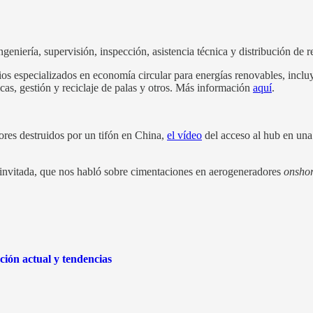
ngeniería, supervisión, inspección, asistencia técnica y distribución d
cios especializados en economía circular para energías renovables, incl
as, gestión y reciclaje de palas y otros. Más información
aquí
.
res destruidos por un tifón en China,
el vídeo
del acceso al hub en u
nvitada, que nos habló sobre cimentaciones en aerogeneradores
onsho
ión actual y tendencias