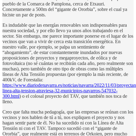
pueblo de la Comarca de Pamplona, cerca de Etxauri.
Concretamente a 500m del “gigante de Ororbia”, sobre el cual ya
hiciste un par de posts.
Es indudable que las energías renovables son indispensables para
nuestra sociedad, y por ello llevo ya unos años trabajando en el
sector. Sin embargo, me parece importante ponerse en el lugar de los
vecinos que van a vivir de cerca esta transición energética. En
nuestro valle, por ejemplo, se palpa un sentimiento de
“ahogamiento”, de estar constantemente inundados por nuevas
proposiciones de proyectos y megaproyectos, de eólica y de
fotovoltaica (no sé cuántas se recibirán cada año, pero realmente son
muchas), pero también de otro tipo de obras como las múltiples
líneas de Alta Tensión propuestas (por ejemplo la más reciente, de
400kV, de Forestalia:
https://www.diariodenavarra.es/noticias/navarra/2022/11/03/proyectan
linea-alta-tension-atraviesa-32-municipios-navarros-547032-
300.html
) o el colosal proyecto del TAV, que también nos toca de
lleno.
Creo que falta mucha pedagogía, que las empresas se reúnan con los
vecinos y nos hablen de tú a tú, nos expliquen el proyecto y nos
hagan sentir parte de él. No ha sucedido ni con la Línea de Alta
Tensión ni con el TAV. Tampoco sucedió con el “gigante de
Ororbia”, que realmente está en terrenos de Orkoien, pero mucho