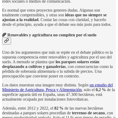
redes sociales o medios de comunicación.
Es normal que estos proyectos generen dudas. Algunas son
totalmente comprensibles, y otras son
ideas que no siempre se
ajustan a la realidad
. Contar las cosas con claridad, y hacerlo
desde el principio, ayuda a que el debate sea más justo para todos.
🌾 Renovables y agricultura no compiten por el suelo
Uno de los argumentos que más se repite en el debate público es la
supuesta competencia entre renovables y agricultura por el uso del
suelo. A menudo se plantea que
los parques solares están
desplazando a cultivos y ganaderías
, con consecuencias como la
pérdida de soberanía alimentaria o la subida de precios. Una
preocupación que conviene poner en contexto.
Los datos muestran una imagen muy distinta. Según
un estudio del
Ministerio de Agricultura, Pesca y Alimentación
, solo el
0,2 %
de la
superficie agraria útil en España, unas 47.300 hectáreas, está
actualmente ocupada por instalaciones fotovoltaicas.
Además, entre 2012 y 2022, el
82 %
de las nuevas hectáreas
destinadas a parques solares procedían de
terrenos de secano
, con
menor productividad agrícola. Solo el 11 % eran tierras de regadío, y