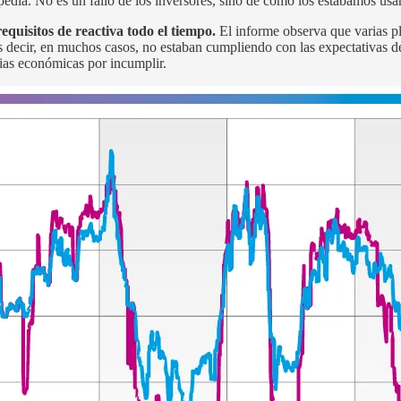
pedía. No es un fallo de los inversores, sino de cómo los estábamos usa
quisitos de reactiva todo el tiempo.
El informe observa que varias pl
 decir, en muchos casos, no estaban cumpliendo con las expectativas de
ias económicas por incumplir.