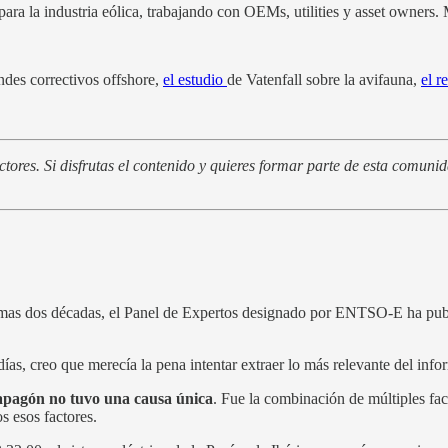
s para la industria eólica, trabajando con OEMs, utilities y asset owner
des correctivos offshore,
el estudio
de Vatenfall sobre la avifauna,
el r
tores. Si disfrutas el contenido y quieres formar parte de esta comuni
timas dos décadas, el Panel de Expertos designado por ENTSO-E ha pub
días, creo que merecía la pena intentar extraer lo más relevante del infor
 apagón no tuvo una causa única
. Fue la combinación de múltiples fac
os esos factores.