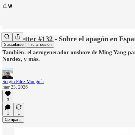
Windletter #132 - Sobre el apagón en Esp
Suscribirse
Iniciar sesión
También: el aerogenerador onshore de Ming Yang para
Nordex, y más.
Sergio Fdez Munguía
mar 23, 2026
3
1
1
Compartir