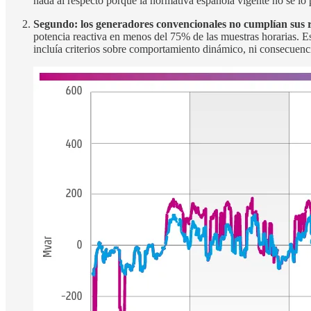
nada al respecto porque la normativa española vigente no se lo 
Segundo: los generadores convencionales no cumplían sus re
potencia reactiva en menos del 75% de las muestras horarias. Es
incluía criterios sobre comportamiento dinámico, ni consecuenc