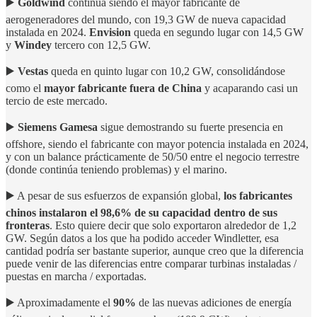
▶️
Goldwind
continua siendo el mayor fabricante de
aerogeneradores del mundo, con 19,3 GW de nueva capacidad
instalada en 2024.
Envision
queda en segundo lugar con 14,5 GW
y
Windey
tercero con 12,5 GW.
▶️
Vestas
queda en quinto lugar con 10,2 GW, consolidándose
como el
mayor fabricante fuera de China
y acaparando casi un
tercio de este mercado.
▶️
Siemens Gamesa
sigue demostrando su fuerte presencia en
offshore, siendo el fabricante con mayor potencia instalada en 2024,
y con un balance prácticamente de 50/50 entre el negocio terrestre
(donde continúa teniendo problemas) y el marino.
▶️ A pesar de sus esfuerzos de expansión global,
los fabricantes
chinos instalaron el 98,6% de su capacidad dentro de sus
fronteras
. Esto quiere decir que solo exportaron alrededor de 1,2
GW. Según datos a los que ha podido acceder Windletter, esa
cantidad podría ser bastante superior, aunque creo que la diferencia
puede venir de las diferencias entre comparar turbinas instaladas /
puestas en marcha / exportadas.
▶️ Aproximadamente el
90%
de las nuevas adiciones de energía