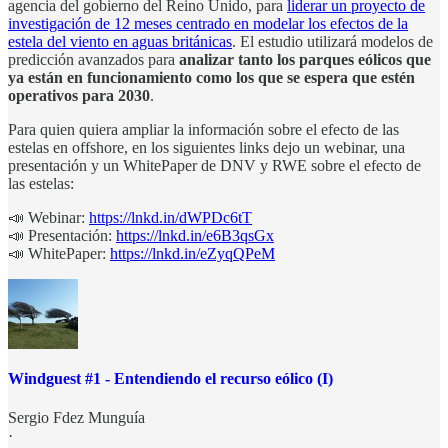
agencia del gobierno del Reino Unido, para
liderar un proyecto de
investigación de 12 meses centrado en modelar los efectos de la
estela del viento en aguas británicas
. El estudio utilizará modelos de
predicción avanzados para
analizar tanto los parques eólicos que
ya están en funcionamiento como los que se espera que estén
operativos para 2030
.
Para quien quiera ampliar la información sobre el efecto de las
estelas en offshore, en los siguientes links dejo un webinar, una
presentación y un WhitePaper de DNV y RWE sobre el efecto de
las estelas:
📣 Webinar:
https://lnkd.in/dWPDc6tT
📣 Presentación:
https://lnkd.in/e6B3qsGx
📣 WhitePaper:
https://lnkd.in/eZyqQPeM
Windguest #1 - Entendiendo el recurso eólico (I)
Sergio Fdez Munguía
·