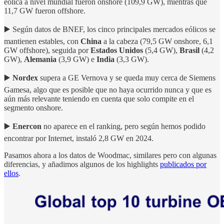
eólica a nivel mundial fueron onshore (109,9 GW), mientras que
11,7 GW fueron offshore.
▶️ Según datos de BNEF, los cinco principales mercados eólicos se
mantienen estables, con
China
a la cabeza (79,5 GW onshore, 6,1
GW offshore), seguida por
Estados Unidos
(5,4 GW),
Brasil
(4,2
GW),
Alemania
(3,9 GW) e
India
(3,3 GW).
▶️
Nordex
supera a GE Vernova y se queda muy cerca de Siemens
Gamesa, algo que es posible que no haya ocurrido nunca y que es
aún más relevante teniendo en cuenta que solo compite en el
segmento onshore.
▶️
Enercon
no aparece en el ranking, pero según hemos podido
encontrar por Internet, instaló 2,8 GW en 2024.
Pasamos ahora a los datos de Woodmac, similares pero con algunas
diferencias, y añadimos algunos de los highlights
publicados por
ellos
.