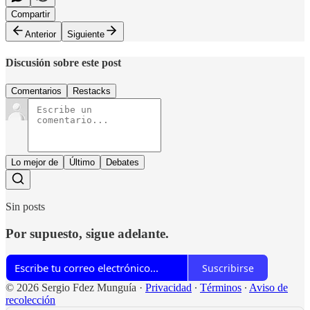
Compartir
Anterior
Siguiente
Discusión sobre este post
Comentarios
Restacks
Lo mejor de
Último
Debates
Sin posts
Por supuesto, sigue adelante.
Suscribirse
© 2026 Sergio Fdez Munguía
·
Privacidad
∙
Términos
∙
Aviso de
recolección