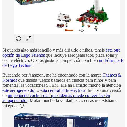
Si queréis algo más sencillo y más dirigido a niños, tenéis
esta otra
opción de Lego Friends
que incluye aerogenerador, placa solar y
coche eléctrico. O si os gusta la competición, también
un Fórmula E
de Lego Technic
.
Buceando por Amazon, me he encontrado con la marca
Thames &
Kosmos
que diseña juegos basados en ciencia para niños y para
fomentar las vocaciones STEM. Me ha llamado mucho la atención
este aerogenerador
o
esta central hidroeléctrica
. Incluso una versión
de
un pequeño coche solar que además puede convertirse en
aerogenerador
. Molan mucho la verdad, estas cosas no existían en
mi época 😅