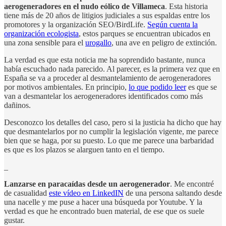
aerogeneradores en el nudo eólico de Villameca
. Esta historia
tiene más de 20 años de litigios judiciales a sus espaldas entre los
promotores y la organización SEO/BirdLife.
Según cuenta la
organización ecologista
, estos parques se encuentran ubicados en
una zona sensible para el
urogallo
, una ave en peligro de extinción.
La verdad es que esta noticia me ha soprendido bastante, nunca
había escuchado nada parecido. Al parecer, es la primera vez que en
España se va a proceder al desmantelamiento de aerogeneradores
por motivos ambientales. En principio,
lo que podido leer
es que se
van a desmantelar los aerogeneradores identificados como más
dañinos.
Desconozco los detalles del caso, pero si la justicia ha dicho que hay
que desmantelarlos por no cumplir la legislación vigente, me parece
bien que se haga, por su puesto. Lo que me parece una barbaridad
es que es los plazos se alarguen tanto en el tiempo.
_
Lanzarse en paracaídas desde un aerogenerador
. Me encontré
de casualidad
este vídeo en LinkedIN
de una persona saltando desde
una nacelle y me puse a hacer una búsqueda por Youtube. Y la
verdad es que he encontrado buen material, de ese que os suele
gustar.