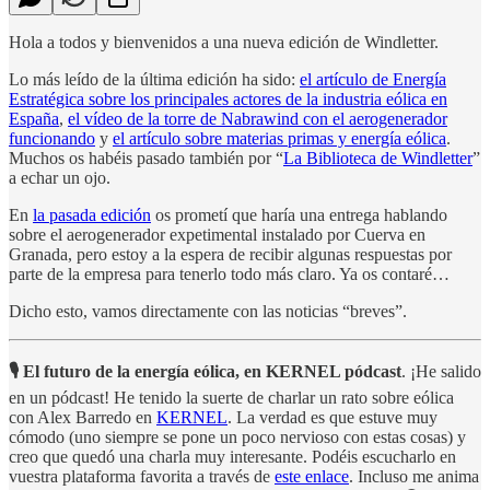
Hola a todos y bienvenidos a una nueva edición de Windletter.
Lo más leído de la última edición ha sido:
el artículo de Energía
Estratégica sobre los principales actores de la industria eólica en
España
,
el vídeo de la torre de Nabrawind con el aerogenerador
funcionando
y
el artículo sobre materias primas y energía eólica
.
Muchos os habéis pasado también por “
La Biblioteca de Windletter
”
a echar un ojo.
En
la pasada edición
os prometí que haría una entrega hablando
sobre el aerogenerador expetimental instalado por Cuerva en
Granada, pero estoy a la espera de recibir algunas respuestas por
parte de la empresa para tenerlo todo más claro. Ya os contaré…
Dicho esto, vamos directamente con las noticias “breves”.
🎙 El futuro de la energía eólica, en KERNEL pódcast
. ¡He salido
en un pódcast! He tenido la suerte de charlar un rato sobre eólica
con Alex Barredo en
KERNEL
. La verdad es que estuve muy
cómodo (uno siempre se pone un poco nervioso con estas cosas) y
creo que quedó una charla muy interesante. Podéis escucharlo en
vuestra plataforma favorita a través de
este enlace
. Incluso me anima