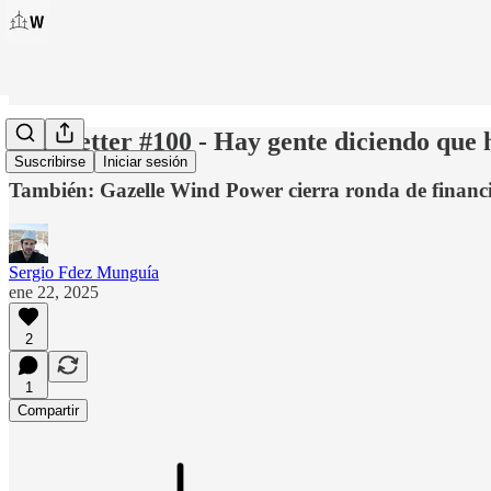
Windletter #100 - Hay gente diciendo que 
Suscribirse
Iniciar sesión
También: Gazelle Wind Power cierra ronda de financia
Sergio Fdez Munguía
ene 22, 2025
2
1
Compartir