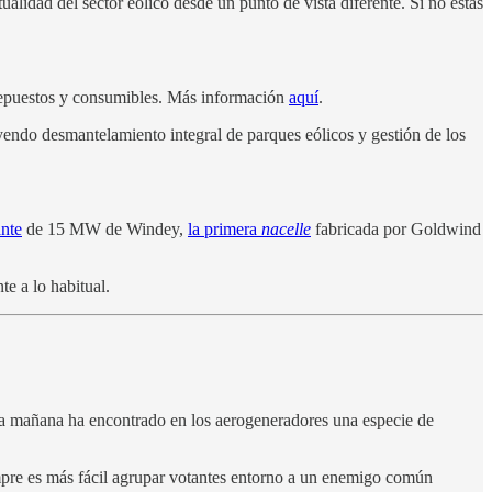
ualidad del sector eólico desde un punto de vista diferente. Si no estás
e repuestos y consumibles. Más información
aquí
.
uyendo desmantelamiento integral de parques eólicos y gestión de los
ante
de 15 MW de Windey,
la primera
nacelle
fabricada por Goldwind
te a lo habitual.
a la mañana ha encontrado en los aerogeneradores una especie de
empre es más fácil agrupar votantes entorno a un enemigo común