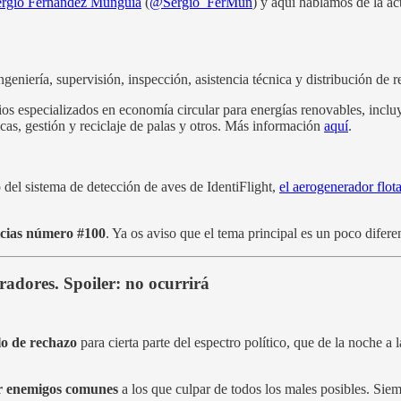
ergio Fernández Munguía
(
@Sergio_FerMun
) y aquí hablamos de la act
ngeniería, supervisión, inspección, asistencia técnica y distribución d
cios especializados en economía circular para energías renovables, incl
as, gestión y reciclaje de palas y otros. Más información
aquí
.
del sistema de detección de aves de IdentiFlight,
el aerogenerador flot
ticias número #100
. Ya os aviso que el tema principal es un poco diferen
adores. Spoiler: no ocurrirá
lo de rechazo
para cierta parte del espectro político, que de la noche 
r enemigos comunes
a los que culpar de todos los males posibles. Si