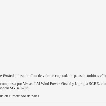
e Ørsted
utilizando fibra de vidrio recuperada de palas de turbinas eól
 compuesta por Vestas, LM Wind Power, Ørsted y la propia SGRE, entre 
 modelo
SG14.0-236
.
á en el reciclado de palas.