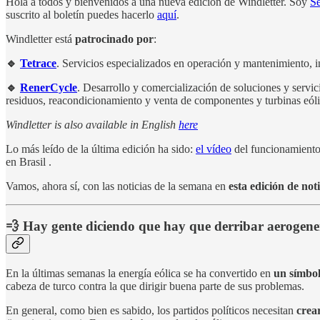
Hola a todos y bienvenidos a una nueva edición de Windletter. Soy
S
suscrito al boletín puedes hacerlo
aquí
.
Windletter está
patrocinado por
:
🔹
Tetrace
. Servicios especializados en operación y mantenimiento, i
🔹
RenerCycle
. Desarrollo y comercialización de soluciones y servi
residuos, reacondicionamiento y venta de componentes y turbinas eólic
Windletter is also available in English
here
Lo más leído de la última edición ha sido:
el vídeo
del funcionamiento 
en Brasil .
Vamos, ahora sí, con las noticias de la semana en
esta edición de no
💨 Hay gente diciendo que hay que derribar aerogener
En la últimas semanas la energía eólica se ha convertido en
un símbo
cabeza de turco contra la que dirigir buena parte de sus problemas.
En general, como bien es sabido, los partidos políticos necesitan
crea