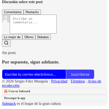
Discusión sobre este post
Comentarios
Restacks
Lo mejor de
Último
Debates
Sin posts
Por supuesto, sigue adelante.
Suscribirse
© 2026 Sergio Fdez Munguía
·
Privacidad
∙
Términos
∙
Aviso de
recolección
Crea tu Substack
Descargar la app
Substack
es el hogar de la gran cultura