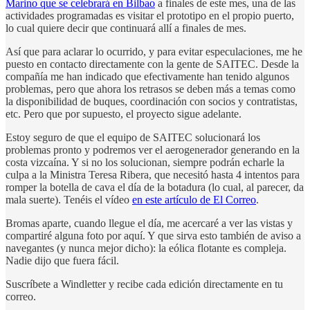
Marino que se celebrará en Bilbao
a finales de este mes, una de las
actividades programadas es visitar el prototipo en el propio puerto,
lo cual quiere decir que continuará allí a finales de mes.
Así que para aclarar lo ocurrido, y para evitar especulaciones, me he
puesto en contacto directamente con la gente de SAITEC. Desde la
compañía me han indicado que efectivamente han tenido algunos
problemas, pero que ahora los retrasos se deben más a temas como
la disponibilidad de buques, coordinación con socios y contratistas,
etc. Pero que por supuesto, el proyecto sigue adelante.
Estoy seguro de que el equipo de SAITEC solucionará los
problemas pronto y podremos ver el aerogenerador generando en la
costa vizcaína. Y si no los solucionan, siempre podrán echarle la
culpa a la Ministra Teresa Ribera, que necesitó hasta 4 intentos para
romper la botella de cava el día de la botadura (lo cual, al parecer, da
mala suerte). Tenéis el vídeo
en este artículo de El Correo
.
Bromas aparte, cuando llegue el día, me acercaré a ver las vistas y
compartiré alguna foto por aquí. Y que sirva esto también de aviso a
navegantes (y nunca mejor dicho): la eólica flotante es compleja.
Nadie dijo que fuera fácil.
Suscríbete a Windletter y recibe cada edición directamente en tu
correo.