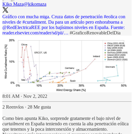
Kiko Maza
@kikomaza
Gráfico con mucha miga. Cruza datos de penetración
#eolica
con
niveles de
#curtailment
. Da para un artículo pero enhorabuena a
@RedElectricaREE
por los bajísimos niveles en España. Fuente:
reader.elsevier.com/reader/sd/pii/…
#GraficoRenovableDelDia
8:01 AM · Nov 2, 2022
2 Reenvíos
·
28 Me gusta
Como bien apunta Kiko, sorprende gratamente el bajo nivel de
curtailment
en España teniendo en cuenta la alta penetración eólica
que tenemos y la poca interconexión y almacenamiento.