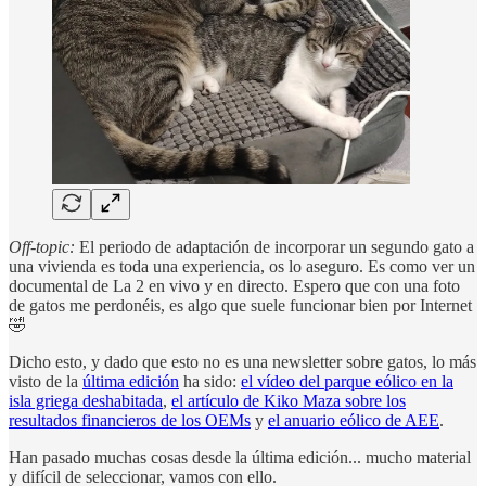
Off-topic:
El periodo de adaptación de incorporar un segundo gato a
una vivienda es toda una experiencia, os lo aseguro. Es como ver un
documental de La 2 en vivo y en directo. Espero que con una foto
de gatos me perdonéis, es algo que suele funcionar bien por Internet
🤣
Dicho esto, y dado que esto no es una newsletter sobre gatos, lo más
visto de la
última edición
ha sido:
el vídeo del parque eólico en la
isla griega deshabitada
,
el artículo de Kiko Maza sobre los
resultados financieros de los OEMs
y
el anuario eólico de AEE
.
Han pasado muchas cosas desde la última edición... mucho material
y difícil de seleccionar, vamos con ello.