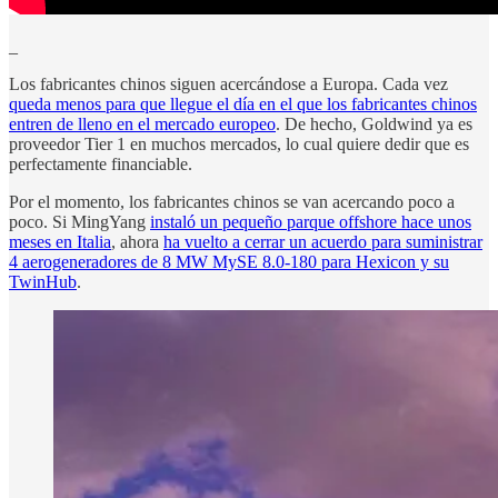
_
Los fabricantes chinos siguen acercándose a Europa. Cada vez
queda menos para que llegue el día en el que los fabricantes chinos
entren de lleno en el mercado europeo
. De hecho, Goldwind ya es
proveedor Tier 1 en muchos mercados, lo cual quiere dedir que es
perfectamente financiable.
Por el momento, los fabricantes chinos se van acercando poco a
poco. Si MingYang
instaló un pequeño parque offshore hace unos
meses en Italia
, ahora
ha vuelto a cerrar un acuerdo para suministrar
4 aerogeneradores de 8 MW MySE 8.0-180 para Hexicon y su
TwinHub
.