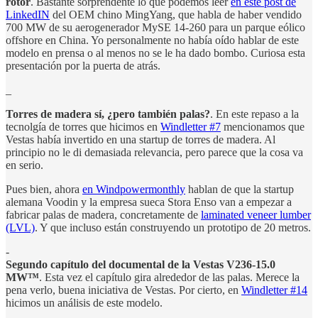
rotor
. Bastante sorprendente lo que podemos leer
en este post de
LinkedIN
del OEM chino MingYang, que habla de haber vendido
700 MW de su aerogenerador MySE 14-260 para un parque eólico
offshore en China. Yo personalmente no había oído hablar de este
modelo en prensa o al menos no se le ha dado bombo. Curiosa esta
presentación por la puerta de atrás.
_
Torres de madera sí, ¿pero también palas?
. En este repaso a la
tecnolgía de torres que hicimos en
Windletter #7
mencionamos que
Vestas había invertido en una startup de torres de madera. Al
principio no le di demasiada relevancia, pero parece que la cosa va
en serio.
Pues bien, ahora
en Windpowermonthly
hablan de que la startup
alemana Voodin y la empresa sueca Stora Enso van a empezar a
fabricar palas de madera, concretamente de
laminated veneer lumber
(LVL)
. Y que incluso están construyendo un prototipo de 20 metros.
-
Segundo capítulo del documental de la Vestas V236-15.0
MW™
. Esta vez el capítulo gira alrededor de las palas. Merece la
pena verlo, buena iniciativa de Vestas. Por cierto, en
Windletter #14
hicimos un análisis de este modelo.