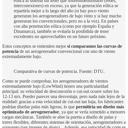
eólica al sistema sin tener que sobredimensionarlo (redes,
interconexiones) en exceso, ya que la generación eólica se
repartiría mejor a lo largo del año (si hay poco viento
generaran los aerogeneradores de bajo vinto y si hay mucho
generaran los convencionales, pero no a la vez). En países
con alta penetración eólica (como por ejemplo España y
Dinamarca), también se evitaría la posibilida de tener
excedentes no aprovechables en un futuro próximo.
Estos conceptos se entienden mejor
si comparamos las curvas de
potencia
de un aerogenerador convencional con uno de viento
extremadamente bajo.
Comparativa de curvas de potencia. Fuente: DTU.
Como se puede comprobar, los aerogeneradores de vientos
extremadamente bajo (LowWind) tienen una particularidad
principal: su velocidad de desconexión o cut-out ocurre sobre los
12-13 m/s. Pueder parecer una desventaja, pero nada más lejos de la
realidad: gracias a esta velocidad de cut-out tan baja, los fabricantes
podrían diseñar palas más ligeras, lo que
permitiría un diseño más
optimizado de aerogenerador
, ya que se vería sometido a menores
cargas mecánicas. También se abre la puerta a diseño de palas y
torres flexibles, diferentes sistemas de orientación, aerogeneradores a
sotavento (ver imagen de abajo)... Además, esa velocidad de corte es