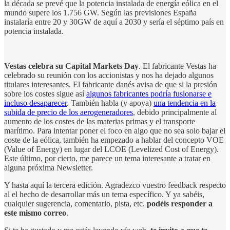
la década se prevé que la potencia instalada de energía eólica en el
mundo supere los 1.756 GW. Según las previsiones España
instalaría entre 20 y 30GW de aquí a 2030 y sería el séptimo país en
potencia instalada.
Vestas celebra su Capital Markets Day
. El fabricante Vestas ha
celebrado su reunión con los accionistas y nos ha dejado algunos
titulares interesantes. El fabricante danés avisa de que si la presión
sobre los costes sigue así
algunos fabricantes podría fusionarse e
incluso desaparecer
. También habla (y apoya)
una tendencia en la
subida de precio de los aerogeneradores
, debido principalmente al
aumento de los costes de las materias primas y el transporte
marítimo. Para intentar poner el foco en algo que no sea solo bajar el
coste de la eólica, también ha empezado a hablar del concepto VOE
(Value of Energy) en lugar del LCOE (Levelized Cost of Energy).
Este último, por cierto, me parece un tema interesante a tratar en
alguna próxima Newsletter.
Y hasta aquí la tercera edición. Agradezco vuestro feedback respecto
al el hecho de desarrollar más un tema específico. Y ya sabéis,
cualquier sugerencia, comentario, pista, etc.
podéis responder a
este mismo correo
.