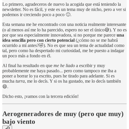
Lo primero, agradeceros de nuevo la acogida que está teniendo la
newsletter. No es fácil, y este es un tema muy de nicho, pero a ver si
podemos ir creciendo poco a poco 🙂.
Esta semana me he encontrado con una noticia realmente interesante
(o al menos así me lo ha parecido, espero no ser el único😅). Y no es
por que sea especialmente innovadora, si no porque me parece
una
idea sencilla pero con cierto potencial
(¿cómo no se me habrá
ocurrido a mí antes?🤣). No es que sea un tema de actualidad como
tal, pero como ha despertado mi curiosidad, me he puesto a indagar
un poco más a fondo en él.
Al final ha resultado en que
me he liado
a escribir y muy
probablemente me haya pasado... pero como tampoco me iba a
poner a borrar lo ya escrito, pues he tirado para adelante. Si es
mucha
turra
, me lo decís. Y si os ha gustado, me lo decís también
😄.
Dicho esto, ¡vamos con la tercera edición!
Aerogeneradores de muy (pero que muy)
bajo viento