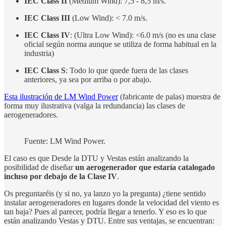
IEC Class II
(Medium Wind): 7,5 - 8,5 m/s.
IEC Class III
(Low Wind): < 7.0 m/s.
IEC Class IV
: (Ultra Low Wind): <6.0 m/s (no es una clase
oficial según norma aunque se utiliza de forma habitual en la
industria)
IEC Class S
: Todo lo que quede fuera de las clases
anteriores, ya sea por arriba o por abajo.
Esta ilustración de LM Wind Power
(fabricante de palas) muestra de
forma muy ilustrativa (valga la redundancia) las clases de
aerogeneradores.
Fuente: LM Wind Power.
El caso es que Desde la DTU y Vestas están analizando la
posibilidad de diseñar
un aerogenerador que estaría catalogado
incluso por debajo de la Clase IV
.
Os preguntaréis (y si no, ya lanzo yo la pregunta) ¿tiene sentido
instalar aerogeneradores en lugares donde la velocidad del viento es
tan baja? Pues al parecer, podría llegar a tenerlo. Y eso es lo que
están analizando Vestas y DTU. Entre sus ventajas, se encuentran: