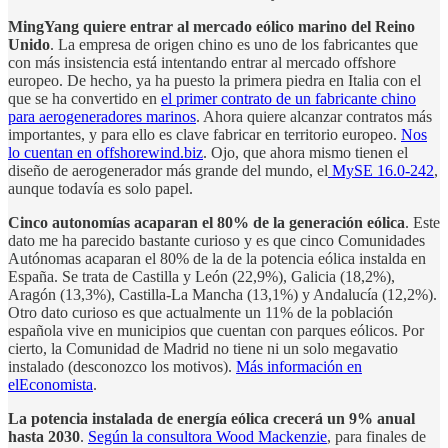
MingYang quiere entrar al mercado eólico marino del Reino
Unido
. La empresa de origen chino es uno de los fabricantes que
con más insistencia está intentando entrar al mercado offshore
europeo. De hecho, ya ha puesto la primera piedra en Italia con el
que se ha convertido en
el primer contrato de un fabricante chino
para aerogeneradores marinos
. Ahora quiere alcanzar contratos más
importantes, y para ello es clave fabricar en territorio europeo.
Nos
lo cuentan en offshorewind.biz
. Ojo, que ahora mismo tienen el
diseño de aerogenerador más grande del mundo, el
MySE 16.0-242
,
aunque todavía es solo papel.
Cinco autonomías acaparan el 80% de la generación eólica
. Este
dato me ha parecido bastante curioso y es que cinco Comunidades
Autónomas acaparan el 80% de la de la potencia eólica instalda en
España. Se trata de Castilla y León (22,9%), Galicia (18,2%),
Aragón (13,3%), Castilla-La Mancha (13,1%) y Andalucía (12,2%).
Otro dato curioso es que actualmente un 11% de la población
española vive en municipios que cuentan con parques eólicos. Por
cierto, la Comunidad de Madrid no tiene ni un solo megavatio
instalado (desconozco los motivos).
Más información en
elEconomista
.
La potencia instalada de energía eólica crecerá un 9% anual
hasta 2030
.
Según la consultora Wood Mackenzie
, para finales de