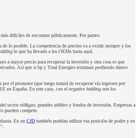
más difíciles de encontrar públicamente. Por partes:
 de lo posible. La competencia de precios va a existir siempre y los
bidding
lo que ha llevado a los OEMs hasta aquí.
ues a mayor precio para recuperar la inversión y otra cosa es que
ivados. Así que si bp y Total Energies terminan perdiendo dinero
 por el promotor (que luego tratará de recuperar vía ingresos por
 REE en España. En este caso, con el
negative bidding
son los
 del sector
oil&gas
, grandes
utilities
y fondos de inversión. Empresas a
 No pueden competir.
subasta. En un
CfD
también podrían utilizar esa posición de poder y en
o”
.