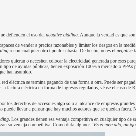
ue defienden el uso del
negative bidding
. Aunque la verdad es que son 
paces de vender a precios razonables y limitar los riesgos en la medida
dding
o con cualquier otro tipo de subasta. De hecho, no es el
negative 
dores quieran o necesiten colocar la electricidad generada por esos parq
 tipo de ayudas públicas, tienen exposición 100% a mercado o PPAs pr
 que han asumido.
a red eléctrica se termina pagando de una forma u otra. Puede ser pagada
e la factura eléctrica en forma de ingresos regulados, véase el caso de
 por los derechos de acceso es algo solo al alcance de empresas grandes
Esto puede llevar a pensar que hay muchos actores que se quedan fuera.
dding
. Los grandes tienen esa ventaja competitiva en cualquier tipo de 
lizan su ventaja competitiva. Como diría alguno:
“Es el mercado, amig