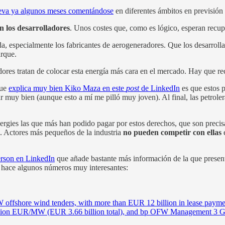
leva ya algunos meses comentándose
en diferentes ámbitos en previsión 
en los desarrolladores
. Unos costes que, como es lógico, esperan recup
ada, especialmente los fabricantes de aerogeneradores. Que los desarroll
arque.
dores tratan de colocar esta energía más cara en el mercado. Hay que rec
ue
explica muy bien Kiko Maza en este
post
de LinkedIn
es que estos 
r muy bien (aunque esto a mí me pilló muy joven). Al final, las petrol
nergies las que más han podido pagar por estos derechos, que son pre
l. Actores más pequeños de la industria
no pueden competir con ellas
erson en LinkedIn
que añade bastante más información de la que presenta
s hace algunos números muy interesantes:
7 GW offshore wind tenders, with more than EUR 12 billion in lease
3 million EUR/MW (EUR 3.66 billion total), and bp OFW Management 3