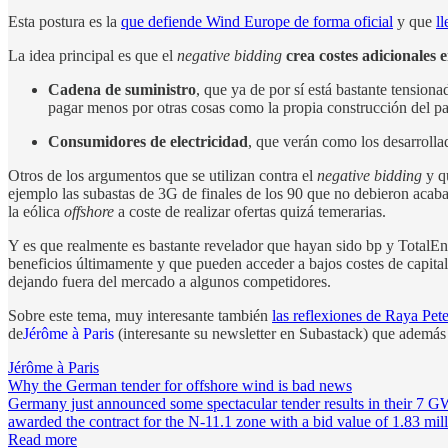
Esta postura es la
que defiende Wind Europe de forma oficial
y que
l
La idea principal es que el
negative bidding
crea costes adicionales 
Cadena de suministro
, que ya de por sí está bastante tension
pagar menos por otras cosas como la propia construcción del p
Consumidores de electricidad
, que verán como los desarrolla
Otros de los argumentos que se utilizan contra el
negative bidding
y q
ejemplo las subastas de 3G de finales de los 90 que no debieron acaba
la eólica
offshore
a coste de realizar ofertas quizá temerarias.
Y es que realmente es bastante revelador que hayan sido bp y TotalE
beneficios últimamente y que pueden acceder a bajos costes de capita
dejando fuera del mercado a algunos competidores.
Sobre este tema, muy interesante también
las reflexiones de Raya Pet
de
Jérôme à Paris
(interesante su newsletter en Subastack) que ademá
Jérôme à Paris
Why the German tender for offshore wind is bad news
Germany just announced some spectacular tender results in their 
awarded the contract for the N-11.1 zone with a bid value of 1.8
Read more