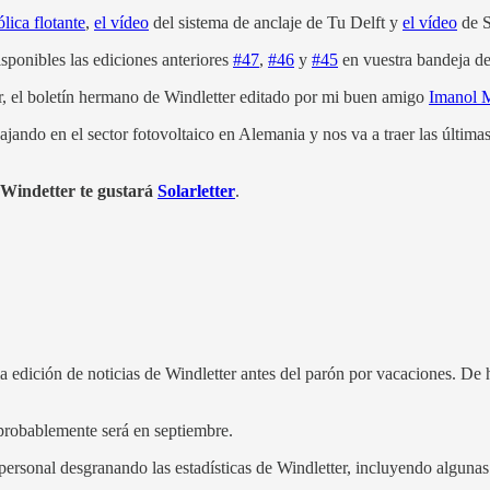
lica flotante
,
el vídeo
del sistema de anclaje de Tu Delft y
el vídeo
de S
isponibles las ediciones anteriores
#47
,
#46
y
#45
en vuestra bandeja de
r, el boletín hermano de Windletter editado por mi buen amigo
Imanol 
jando en el sector fotovoltaico en Alemania y nos va a traer las última
a Windetter te gustará
Solarletter
.
 edición de noticias de Windletter antes del parón por vacaciones. De h
probablemente será en septiembre.
rsonal desgranando las estadísticas de Windletter, incluyendo algunas r