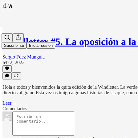
Windletter #5. La oposición a l
Suscribirse
Iniciar sesión
Sergio Fdez Munguía
feb 2, 2022
Hola a todos y bienvenidos la quita edición de la Windletter. La verd
directos al grano.Esta vez os traigo algunas historias de las que, c
Leer →
Comentarios