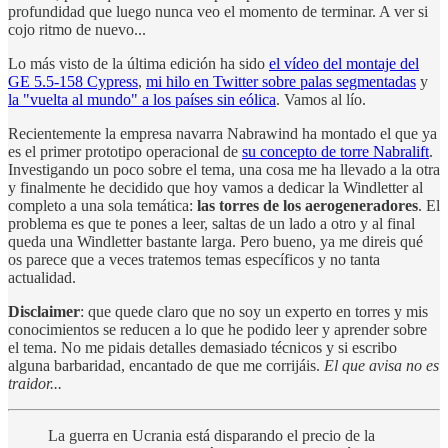
profundidad que luego nunca veo el momento de terminar. A ver si
cojo ritmo de nuevo...
Lo más visto de la última edición ha sido
el vídeo del montaje del
GE 5.5-158 Cypress
,
mi hilo en Twitter sobre palas segmentadas
y
la "vuelta al mundo" a los países sin eólica
. Vamos al lío.
Recientemente la empresa navarra Nabrawind ha montado el que ya
es el primer prototipo operacional de
su concepto de torre Nabralift
.
Investigando un poco sobre el tema, una cosa me ha llevado a la otra
y finalmente he decidido que hoy vamos a dedicar la Windletter al
completo a una sola temática:
las torres de los aerogeneradores
. El
problema es que te pones a leer, saltas de un lado a otro y al final
queda una Windletter bastante larga. Pero bueno, ya me direis qué
os parece que a veces tratemos temas específicos y no tanta
actualidad.
Disclaimer
: que quede claro que no soy un experto en torres y mis
conocimientos se reducen a lo que he podido leer y aprender sobre
el tema. No me pidais detalles demasiado técnicos y si escribo
alguna barbaridad, encantado de que me corrijáis.
El que avisa no es
traidor...
La guerra en Ucrania está disparando el precio de la