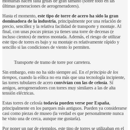
montarlas hacen falta grúas de gran tamaño (sobre todo en las
últimas generaciones de aerogeneradores).
Hasta el momento,
este tipo de torre de acero ha sido la gran
dominadora de la industria
, principalmente por una relación de
precio, sencillez y la relativa facilidad de transporte y montaje. Al
final, con unas
pocas
piezas ya tienes una torre de decenas (e
incluso cientos) de metros montada. Además, el riesgo de utilizar
este tipo de torres es bajo y su montaje es relativamente rápido y
sencillo si las condiciones de viento lo permiten.
Transporte de tramo de torre por carretera.
Sin embargo, esto no ha sido siempre así. En
el principio de los
tiempos
, cuando la eólica no era más que una tecnología incipiente,
las torres tubulares de acero
convivían con las de celosía
. Sí
amigos, aerogeneradores con torres muy similares a las de alta
tensión eléctricas.
Estas torres de celosía
todavía pueden verse por España
,
principalmente en los parques más antiguos. Pueden ya considerarse
casi como piezas de museo (la verdad es que personalmente nunca
he visto una de cerca, aunque me gustaría).
Por poner un par de ejemplos, este tipo de torres se utilizaban en el