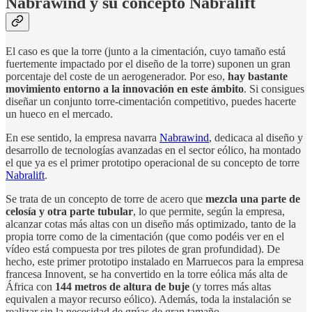
Nabrawind y su concepto Nabralift
El caso es que la torre (junto a la cimentación, cuyo tamaño está
fuertemente impactado por el diseño de la torre) suponen un gran
porcentaje del coste de un aerogenerador. Por eso,
hay bastante
movimiento entorno a la innovación en este ámbito
. Si consigues
diseñar un conjunto torre-cimentación competitivo, puedes hacerte
un hueco en el mercado.
En ese sentido, la empresa navarra
Nabrawind
, dedicaca al diseño y
desarrollo de tecnologías avanzadas en el sector eólico, ha montado
el que ya es el primer prototipo operacional de su concepto de torre
Nabralift
.
Se trata de un concepto de torre de acero que
mezcla una parte de
celosía y otra parte tubular
, lo que permite, según la empresa,
alcanzar cotas más altas con un diseño más optimizado, tanto de la
propia torre como de la cimentación (que como podéis ver en el
vídeo está compuesta por tres pilotes de gran profundidad). De
hecho, este primer prototipo instalado en Marruecos para la empresa
francesa Innovent, se ha convertido en la torre eólica más alta de
África con
144 metros de altura de buje
(y torres más altas
equivalen a mayor recurso eólico). Además, toda la instalación se
realizar sin la necesidad de grúas de gran tamaño.