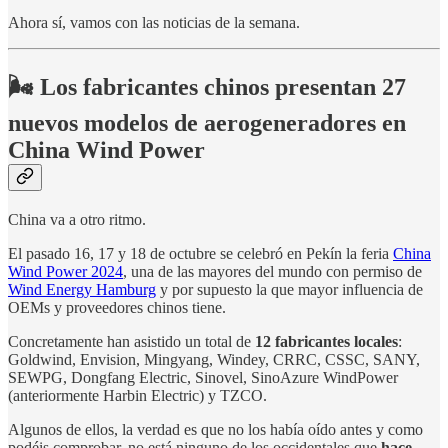
Ahora sí, vamos con las noticias de la semana.
🌬️ Los fabricantes chinos presentan 27
nuevos modelos de aerogeneradores en
China Wind Power
China va a otro ritmo.
El pasado 16, 17 y 18 de octubre se celebró en Pekín la feria
China
Wind Power 2024
, una de las mayores del mundo con permiso de
Wind Energy Hamburg
y por supuesto la que mayor influencia de
OEMs y proveedores chinos tiene.
Concretamente han asistido un total de
12 fabricantes locales
:
Goldwind, Envision, Mingyang, Windey, CRRC, CSSC, SANY,
SEWPG, Dongfang Electric, Sinovel, SinoAzure WindPower
(anteriormente Harbin Electric) y TZCO.
Algunos de ellos, la verdad es que no los había oído antes y como
podéis comprobar, no está ninguno de los occidentales que
hace