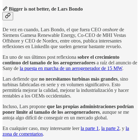
📏 Bigger is not better, de Lars Bondo
De vez en cuando, Lars Bondo, el que fuera CEO
onshore
de
Siemens Gamesa Renewable Energy, Co-CEO de MHI Vestas
Offshore y CEO de Nordex, entre otros, publica interesantes
reflexiones en LinkedIn que suelen generar bastante revuelo.
En uno de sus últimos post reflexiona
sobre el crecimiento
continuo del tamaño de los aerogeneradores
a raíz del anuncio de
Sany de
la puesta en marcha de un aerogenerador de 15 MW
.
Lars defiende que
no necesitamos turbinas más grandes
, sino
turbinas fabricadas en serie y en volumen significativo. Esto
permitiría mejorar la calidad, mejorar la industrialización y hacer
rentables a los OEMs occidentales.
Incluso, Lars propone
que las propias administraciones podrían
poner límite al tamaño de los aerogeneradores
, aunque se me
antoja algo difícil de conseguir en un mercado global.
En cualquier caso, muy interesante leer
la parte 1
,
la parte 2
, y
la
zona de comentarios
.