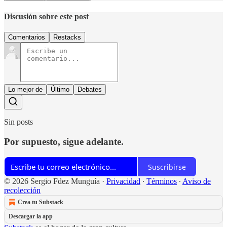
Discusión sobre este post
Comentarios
Restacks
Lo mejor de
Último
Debates
Sin posts
Por supuesto, sigue adelante.
Suscribirse
© 2026 Sergio Fdez Munguía
·
Privacidad
∙
Términos
∙
Aviso de
recolección
Crea tu Substack
Descargar la app