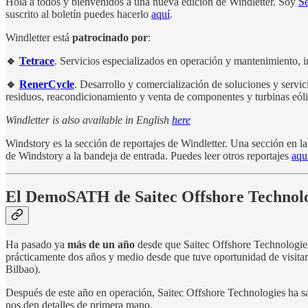
Hola a todos y bienvenidos a una nueva edición de Windletter. Soy
S
suscrito al boletín puedes hacerlo
aquí
.
Windletter está
patrocinado por
:
🔹
Tetrace
. Servicios especializados en operación y mantenimiento, i
🔹
RenerCycle
. Desarrollo y comercialización de soluciones y servi
residuos, reacondicionamiento y venta de componentes y turbinas eólic
Windletter is also available in English
here
Windstory es la sección de reportajes de Windletter. Una sección en l
de Windstory a la bandeja de entrada. Puedes leer otros reportajes
aqu
El DemoSATH de Saitec Offshore Technolo
Ha pasado ya
más de un año
desde que Saitec Offshore Technologies
prácticamente dos años y medio desde que tuve oportunidad de visita
Bilbao).
Después de este año en operación, Saitec Offshore Technologies ha sa
nos den detalles de primera mano.