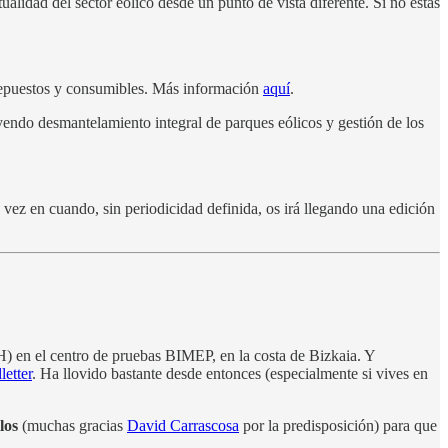
ualidad del sector eólico desde un punto de vista diferente. Si no estás
e repuestos y consumibles. Más información
aquí
.
uyendo desmantelamiento integral de parques eólicos y gestión de los
 vez en cuando, sin periodicidad definida, os irá llegando una edición
 en el centro de pruebas BIMEP, en la costa de Bizkaia. Y
letter
. Ha llovido bastante desde entonces (especialmente si vives en
los
(muchas gracias
David Carrascosa
por la predisposición) para que