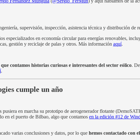
ergio Fernández Munguía
(
@Sergio_FerMun
) y aquí hablamos de la act
ngeniería, supervisión, inspección, asistencia técnica y distribución d
cios especializados en economía circular para energías renovables, incl
as, gestión y reciclaje de palas y otros. Más información
aquí
.
a
que contamos historias curiosas e interesantes del sector eólico
. De
í
.
gies cumple un año
 pusiera en marcha su prototipo de aerogenerador flotante (DemoSATH)
rlo en el puerto de Bilbao, algo que contamos
en la edición #12 de Wind
cado varias conclusiones y datos, por lo que
hemos contactado con el