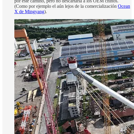
por este camino, pero no descartaría a los OEM chinos.
(Como por ejemplo el aún lejos de la comercialización
Ocean
X de Mingyang
).