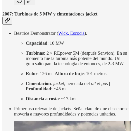
2007: Turbinas de 5 MW y cimentaciones jacket
Beatrice Demonstrator (
Wick, Escocia
).
Capacidad
: 10 MW
Turbinas:
2 × REpower 5M (después Senvion). En su
momento fue la turbina más potente del mundo. Un
gran salto para la tecnología de entonces, de 2-3 MW.
Rotor
: 126 m |
Altura de buje
: 101 metros.
Cimentación
:
jacket
, heredada del
oil & gas
|
Profundidad
: ~45 m.
Distancia a costa
: ~13 km.
Primer uso relevante de jackets. Señal clara de que el sector se
movería a mayores profundidades y potencias unitarias.