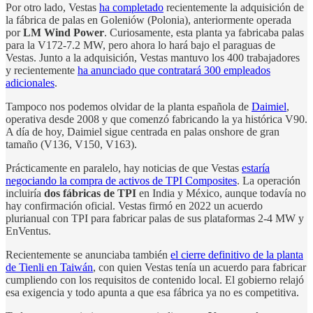
Por otro lado, Vestas
ha completado
recientemente la adquisición de
la fábrica de palas en Goleniów (Polonia), anteriormente operada
por
LM Wind Power
. Curiosamente, esta planta ya fabricaba palas
para la V172-7.2 MW, pero ahora lo hará bajo el paraguas de
Vestas. Junto a la adquisición, Vestas mantuvo los 400 trabajadores
y recientemente
ha anunciado que contratará 300 empleados
adicionales
.
Tampoco nos podemos olvidar de la planta española de
Daimiel
,
operativa desde 2008 y que comenzó fabricando la ya histórica V90.
A día de hoy, Daimiel sigue centrada en palas onshore de gran
tamaño (V136, V150, V163).
Prácticamente en paralelo, hay noticias de que Vestas
estaría
negociando la compra de activos de TPI Composites
. La operación
incluiría
dos fábricas de TPI
en India y México, aunque todavía no
hay confirmación oficial. Vestas firmó en 2022 un acuerdo
plurianual con TPI para fabricar palas de sus plataformas 2-4 MW y
EnVentus.
Recientemente se anunciaba también
el cierre definitivo de la planta
de Tienli en Taiwán
, con quien Vestas tenía un acuerdo para fabricar
cumpliendo con los requisitos de contenido local. El gobierno relajó
esa exigencia y todo apunta a que esa fábrica ya no es competitiva.