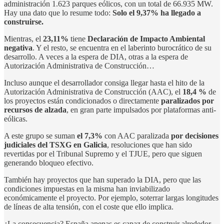
administración 1.623 parques eólicos, con un total de 66.935 MW.
Hay una dato que lo resume todo:
Solo el 9,37% ha llegado a
construirse.
Mientras, el
23,11%
tiene
Declaración de Impacto Ambiental
negativa
. Y el resto, se encuentra en el laberinto burocrático de su
desarrollo. A veces a la espera de DIA, otras a la espera de
Autorización Administrativa de Construcción…
Incluso aunque el desarrollador consiga llegar hasta el hito de la
Autorización Administrativa de Construcción (AAC),
el
18,4 %
de
los proyectos están condicionados o directamente
paralizados por
recursos de alzada
, en gran parte impulsados por plataformas anti-
eólicas.
A este grupo se suman
el 7,3%
con AAC paralizada
por decisiones
judiciales del TSXG en Galicia
, resoluciones que han sido
revertidas por el Tribunal Supremo y el TJUE, pero que siguen
generando bloqueo efectivo.
También hay proyectos que han superado la DIA, pero que las
condiciones impuestas en la misma han inviabilizado
económicamente el proyecto. Por ejemplo, soterrar largas longitudes
de líneas de alta tensión, con el coste que ello implica.
¿La consecuencia? España apenas es capaz de construir alrededor