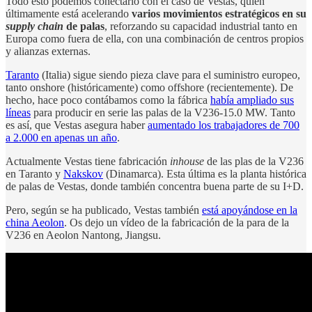
Todo esto podemos conectarlo con el caso de Vestas, quien
últimamente está acelerando
varios movimientos estratégicos en su
supply chain
de palas
, reforzando su capacidad industrial tanto en
Europa como fuera de ella, con una combinación de centros propios
y alianzas externas.
Taranto
(Italia) sigue siendo pieza clave para el suministro europeo,
tanto onshore (históricamente) como offshore (recientemente). De
hecho, hace poco contábamos como la fábrica
había ampliado sus
líneas
para producir en serie las palas de la V236-15.0 MW. Tanto
es así, que Vestas asegura haber
aumentado los trabajadores de 700
a 2.000 en apenas un año
.
Actualmente Vestas tiene fabricación
inhouse
de las plas de la V236
en Taranto y
Nakskov
(Dinamarca). Esta última es la planta histórica
de palas de Vestas, donde también concentra buena parte de su I+D.
Pero, según se ha publicado, Vestas también
está apoyándose en la
china Aeolon
. Os dejo un vídeo de la fabricación de la para de la
V236 en Aeolon Nantong, Jiangsu.