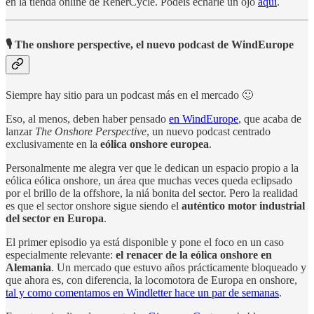
en la tienda online de RenerCycle. Podéis echarle un ojo
aquí
.
🎙️ The onshore perspective, el nuevo podcast de WindEurope
Siempre hay sitio para un podcast más en el mercado 🙂
Eso, al menos, deben haber pensado
en WindEurope
, que acaba de
lanzar
The Onshore Perspective
, un nuevo podcast centrado
exclusivamente en la
eólica onshore europea
.
Personalmente me alegra ver que le dedican un espacio propio a la
eólica eólica onshore, un área que muchas veces queda eclipsado
por el brillo de la offshore, la niá bonita del sector. Pero la realidad
es que el sector onshore sigue siendo el
auténtico motor industrial
del sector en Europa
.
El primer episodio ya está disponible y pone el foco en un caso
especialmente relevante:
el renacer de la eólica onshore en
Alemania
. Un mercado que estuvo años prácticamente bloqueado y
que ahora es, con diferencia, la locomotora de Europa en onshore,
tal y como comentamos en Windletter hace un par de semanas
.